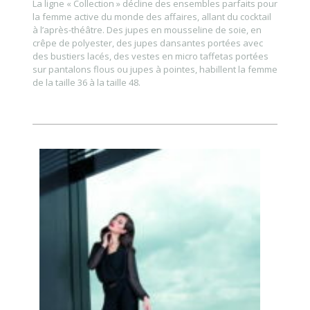
La ligne « Collection » décline des ensembles parfaits pour
la femme active du monde des affaires, allant du cocktail
à l’après-théâtre. Des jupes en mousseline de soie, en
crêpe de polyester, des jupes dansantes portées avec
des bustiers lacés, des vestes en micro taffetas portées
sur pantalons flous ou jupes à pointes, habillent la femme
de la taille 36 à la taille 48.