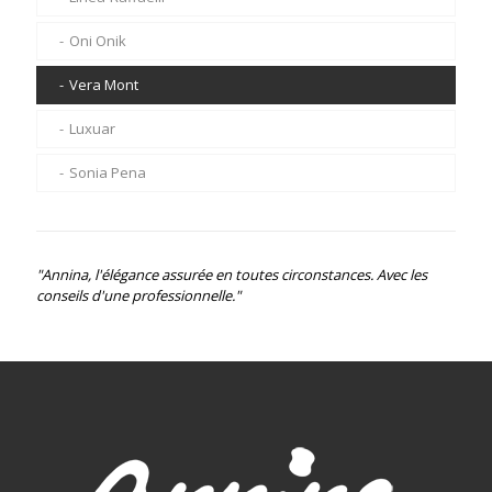
Oni Onik
Betty Barclay
Oni Onik
Jarice
Sarah Pacini
Vera Mont
Rosa Clara
De Frankenwalder
Luxuar
Nicole
Elisa Cavaletti
Sonia Pena
"Annina, l'élégance assurée en toutes circonstances. Avec les
conseils d'une professionnelle."