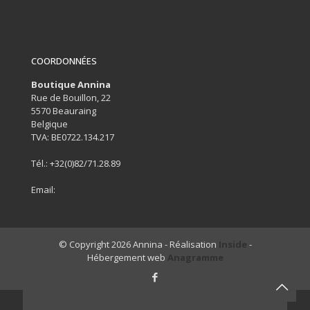
COORDONNÉES
Boutique Annina
Rue de Bouillon, 22
5570 Beauraing
Belgique
TVA: BE0722.134.217
Tél.:
+32(0)82/71.28.89
Email:
anninagrande@outlook.com
© Copyright 2026 Annina - Réalisation
Inside
-
Hébergement web
Anagramme