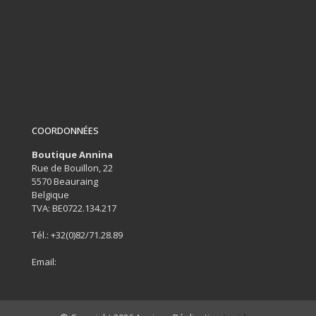
COORDONNÉES
Boutique Annina
Rue de Bouillon, 22
5570 Beauraing
Belgique
TVA: BE0722.134.217
Tél.:
+32(0)82/71.28.89
Email:
anninagrande@outlook.com