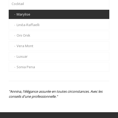
Cocktail
Rembo Styling
Caroline Biss
Linéa-Raffaelli
Marie Méro
Marylise
Marylise
Blue iv
Linéa-Raffaelli
Oni Onik
Betty Barclay
Oni Onik
Jarice
Sarah Pacini
Vera Mont
Rosa Clara
De Frankenwalder
Luxuar
Nicole
Elisa Cavaletti
Sonia Pena
"Annina, l'élégance assurée en toutes circonstances. Avec les
conseils d'une professionnelle."