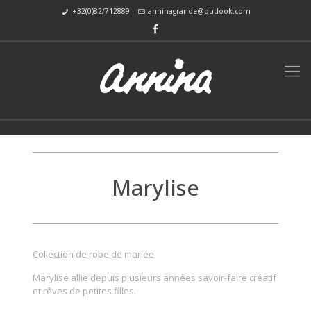
+32(0)82/712889
anninagrande@outlook.com
Marylise
Collection de robe de mariée
Marylise allie depuis plusieurs années savoir-faire créatif
et rêves de petites filles.